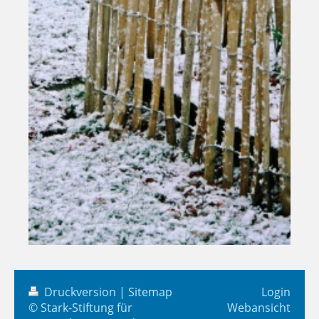
Druckversion
|
Sitemap
Login
© Stark-Stiftung für
Webansicht